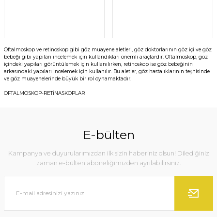
Oftalmoskop ve retinoskop gibi göz muayene aletleri, göz doktorlarının göz içi ve göz
bebeği gibi yapıları incelemek için kullandıkları önemli araçlardır. Oftalmoskop, göz
içindeki yapıları görüntülemek için kullanılırken, retinoskop ise göz bebeğinin
arkasındaki yapıları incelemek için kullanılır. Bu aletler, göz hastalıklarının teşhisinde
ve göz muayenelerinde büyük bir rol oynamaktadır.
OFTALMOSKOP-RETİNASKOPLAR
E-bülten
Kampanya ve duyurularımızdan ilk sizin haberiniz olsun! Dilediğiniz
zaman e-bülten aboneliğimizden ayrılabilirsiniz.