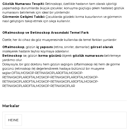
Gözlük Numarası Tespiti:
Retinoskopi, özellikle hastanın tam olarak işbirliği
yapamadığı durumlarda (küçük çocuklar, konuşma güçlüğü çeken hastalar) gözlük
numarasını belirlemek için ideal bir yöntemdir.
Görmenin Gelişimi Takibi:
Çocuklarda gözdeki kırma kusurlarının ve görmenin
nasıl geliştiğini takip etmek için sıkça kullanılır.
Oftalmoskop ve Retinoskop Arasındaki Temel Fark
Özetle, her iki cihaz da göz muayenesinde kullanılsa da temel farkları şunlardır:
Oftalmoskop
, gözün
iç yapısını
(retina, sinirler, damarlar)
görsel olarak
inceleyerek hastalık teşhisi koymaya odaklanır.
Retinoskop
ise, gözün
kırma gücünü
ölçerek
gözlük numarasını
belirlemeye
yardımcı olur.
Dolayısıyla, bir göz doktoru hem gözün sağlığını (oftalmoskop ile) hem de görme
gücünü (retinoskop ile) değerlendirerek hastaya bütüncül bir muayene
sağlar.OFTALMOSKOP-RETİNASKOPLAROFTALMOSKOP-
RETİNASKOPLAROFTALMOSKOP-RETİNASKOPLAROFTALMOSKOP-
RETİNASKOPLAROFTALMOSKOP-RETİNASKOPLAROFTALMOSKOP-
RETİNASKOPLAROFTALMOSKOP-RETİNASKOPLAR
Markalar
HEINE