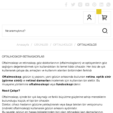
Anasayfa
ÜRÜNLER
OFTALMOLOJİ
OFTALMOLOJİ
OFTALMOSKOP-RETİNASKOPLAR
Oftalmoskop ve retinoskop, göz doktorlarının (oftalmologların) ve optisyenlerin göz
sağlığını değerlendirmek için kullandıkları iki temel tıbbi cihazdır. Her ikisi de ışık
kullanarak çalışsa da, amaçları ve kullanım alanları birbirinden farklıdı
Oftalmoskop
, gözün iç yapısını, yani gözün arkasında bulunan
retina
,
optik sinir
(görme siniri)
ve
retinal damarları
incelemek için kullanılan bir alettir. Bu
muayene yöntemine
oftalmoskopi
veya
fundoskopi
denir.
Nasıl Çalışır?
Oftalmoskop, içinde bir ışık kaynağı ve farklı büyütme güçlerine sahip merceklerin
bulunduğu küçük, el tipi bir cihazdır.
Doktor, cihazı hastanın gözüne yaklaştırarak veya başa takılan bir versiyonunu
(indirekt oftalmoskop) kullanarak gözün arkasını aydınlatır.
Bu sayede, gözün en hassas bölgelerinden biri olan retinadaki kan damarlarının,