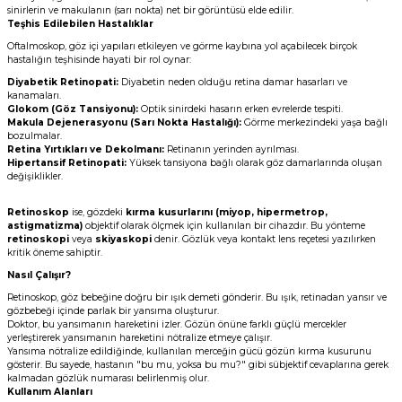
sinirlerin ve makulanın (sarı nokta) net bir görüntüsü elde edilir.
Teşhis Edilebilen Hastalıklar
Oftalmoskop, göz içi yapıları etkileyen ve görme kaybına yol açabilecek birçok
hastalığın teşhisinde hayati bir rol oynar:
Diyabetik Retinopati:
Diyabetin neden olduğu retina damar hasarları ve
kanamaları.
Glokom (Göz Tansiyonu):
Optik sinirdeki hasarın erken evrelerde tespiti.
Makula Dejenerasyonu (Sarı Nokta Hastalığı):
Görme merkezindeki yaşa bağlı
bozulmalar.
Retina Yırtıkları ve Dekolmanı:
Retinanın yerinden ayrılması.
Hipertansif Retinopati:
Yüksek tansiyona bağlı olarak göz damarlarında oluşan
değişiklikler.
Retinoskop
ise, gözdeki
kırma kusurlarını (miyop, hipermetrop,
astigmatizma)
objektif olarak ölçmek için kullanılan bir cihazdır. Bu yönteme
retinoskopi
veya
skiyaskopi
denir. Gözlük veya kontakt lens reçetesi yazılırken
kritik öneme sahiptir.
Nasıl Çalışır?
Retinoskop, göz bebeğine doğru bir ışık demeti gönderir. Bu ışık, retinadan yansır ve
gözbebeği içinde parlak bir yansıma oluşturur.
Doktor, bu yansımanın hareketini izler. Gözün önüne farklı güçlü mercekler
yerleştirerek yansımanın hareketini nötralize etmeye çalışır.
Yansıma nötralize edildiğinde, kullanılan merceğin gücü gözün kırma kusurunu
gösterir. Bu sayede, hastanın "bu mu, yoksa bu mu?" gibi sübjektif cevaplarına gerek
kalmadan gözlük numarası belirlenmiş olur.
Kullanım Alanları