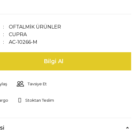
OFTALMİK ÜRÜNLER
CUPRA
AC-10266-M
Bilgi Al
ylaş
Tavsiye Et
argo
Stoktan Teslim
si