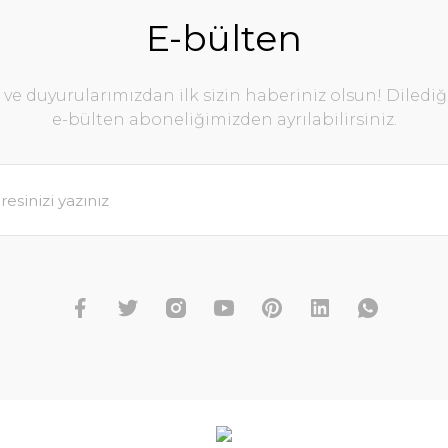
E-bülten
e duyurularımızdan ilk sizin haberiniz olsun! Diledi
e-bülten aboneliğimizden ayrılabilirsiniz.