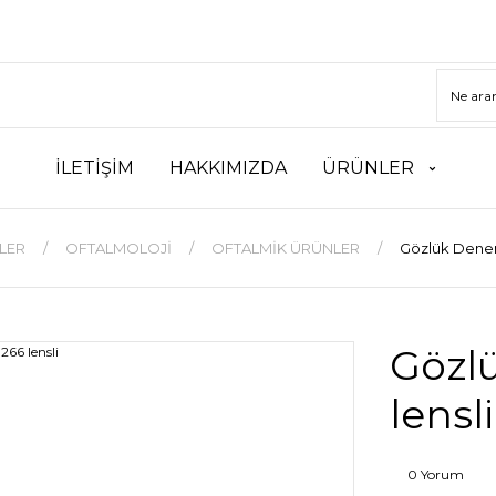
İLETİŞİM
HAKKIMIZDA
ÜRÜNLER
LER
OFTALMOLOJİ
OFTALMİK ÜRÜNLER
Gözlük Deneme
Gözl
lensli
0 Yorum