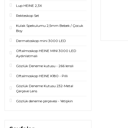
Lup HEINE 2,3X
Rekteskop Set
Kulak Spekulumu 2,5mm Bebek / Çocuk
Boy
Dermatoskop mini 3000 LED
Oftalmoskop HEINE MINI 3000 LED
Aydınlatmalı
Gözlük Deneme kutusu - 266 lensli
Oftalmoskop HEINE K180 - Pilli
Gözlük Deneme Kutusu 232-Metal
Çerçeve Lens
Gözlük deneme çerçevesi - Yetişkin