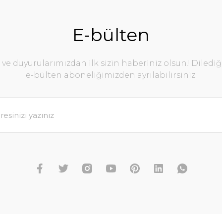
E-bülten
e duyurularımızdan ilk sizin haberiniz olsun! Diledi
e-bülten aboneliğimizden ayrılabilirsiniz.