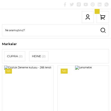
Markalar
CUPRA
(2)
HEINE
(2)
%15
%10