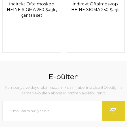
İndirekt Oftalmoskop
İndirekt Oftalmoskop
HEINE SIGMA 250 Şarjlı ,
HEINE SIGMA 250 Şarjlı
çantalı set
E-bülten
Kampanya ve duyurularımızdan ilk sizin haberiniz olsun! Dilediğiniz
zaman e-bülten aboneliğimizden ayrılabilirsiniz.