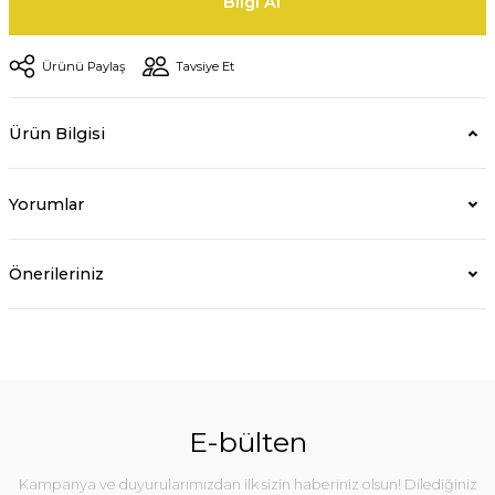
Bilgi Al
Ürünü Paylaş
Tavsiye Et
Ürün Bilgisi
Yorumlar
Önerileriniz
E-bülten
Kampanya ve duyurularımızdan ilk sizin haberiniz olsun! Dilediğiniz