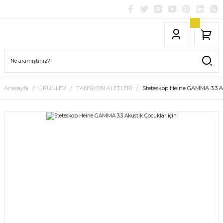
Anasayfa
ÜRÜNLER
TANSİYON ALETLERİ
Steteskop Heine GAMMA 3.3 Ak