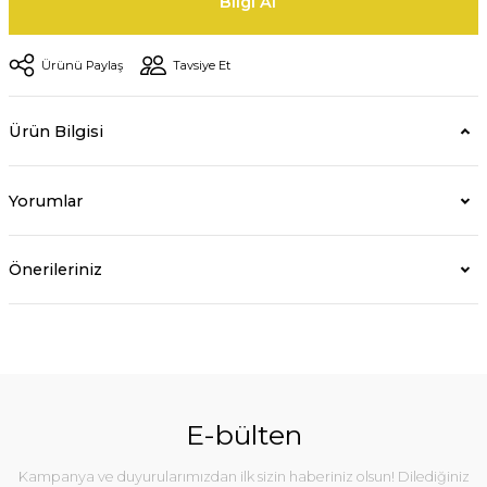
Bilgi Al
Ürünü Paylaş
Tavsiye Et
Ürün Bilgisi
Yorumlar
Önerileriniz
E-bülten
Kampanya ve duyurularımızdan ilk sizin haberiniz olsun! Dilediğiniz