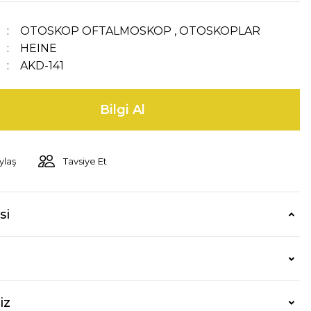
OTOSKOP OFTALMOSKOP
,
OTOSKOPLAR
HEINE
AKD-141
Bilgi Al
ylaş
Tavsiye Et
si
iz