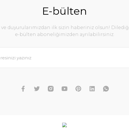
E-bülten
e duyurularımızdan ilk sizin haberiniz olsun! Diledi
e-bülten aboneliğimizden ayrılabilirsiniz.